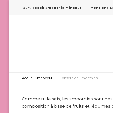
-50% Ebook Smoothie Minceur
Mentions L
Smooceur
Les Smoothies Minceur
Accueil Smooceur
Conseils de Smoothies
Comme tu le sais, les smoothies sont des 
composition à base de fruits et légumes 