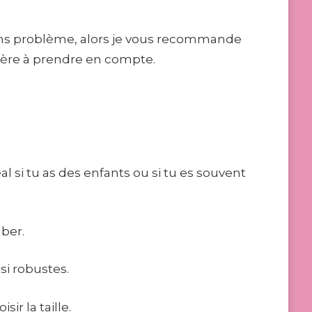
 sans problème, alors je vous recommande
itère à prendre en compte.
l si tu as des enfants ou si tu es souvent
mber.
si robustes.
ir la taille.