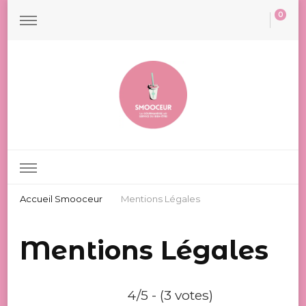
0
Smooceur
Les Smoothies Minceur
Accueil Smooceur
Mentions Légales
Mentions Légales
4/5 - (3 votes)